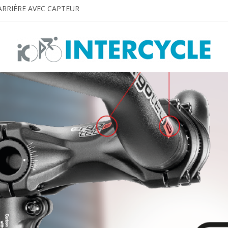
ARRIÈRE AVEC CAPTEUR
 VUE
 for E-bikes
SEE AND BE SEEN!
Dream big. Shine bright!