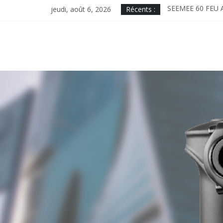
Skip
jeudi, août 6, 2026
Récents :
SEEMEE 60 FEU 
to
MAGICSHINE EN
content
ME2000, designed
MINICOMBO. TO 
MONTEER 8000S. 