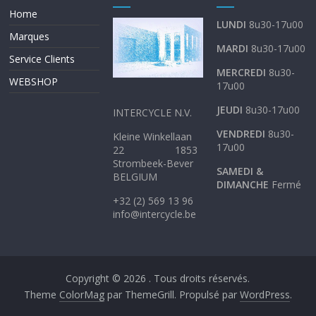
Home
LUNDI
8u30-17u00
Marques
MARDI
8u30-17u00
Service Clients
MERCREDI
8u30-
WEBSHOP
17u00
JEUDI
8u30-17u00
INTERCYCLE N.V.
VENDREDI
8u30-
Kleine Winkellaan
17u00
22 1853
Strombeek-Bever
SAMEDI &
BELGIUM
DIMANCHE
Fermé
+32 (2) 569 13 96
info@intercycle.be
Copyright © 2026
. Tous droits réservés.
Theme
ColorMag
par ThemeGrill. Propulsé par
WordPress
.