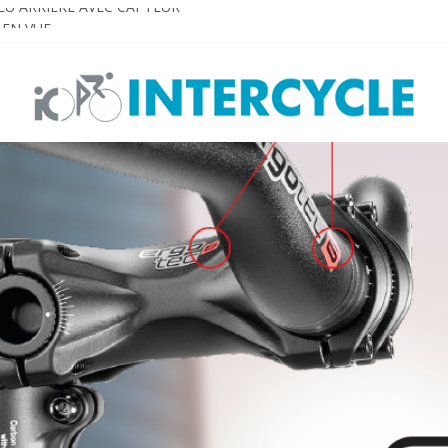
EU ARRIÈRE AVEC CAPTEUR
 EN VUE
gned for E-bikes
TO SEE AND BE SEEN!
S. Dream big. Shine bright!