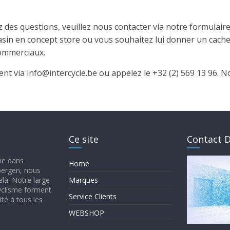
ez des questions, veuillez nous contacter via notre formulai
sin en concept store ou vous souhaitez lui donner un cach
commerciaux.
 via info@intercycle.be ou appelez le +32 (2) 569 13 96. N
Ce site
Contact D
ixe dans
Home
mbergen, nous
elà. Notre large
Marques
yclisme forment
Service Clients
té à tous les
WEBSHOP