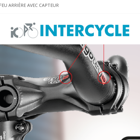
FEU ARRIÈRE AVEC CAPTEUR
E EN VUE
igned for E-bikes
 TO SEE AND BE SEEN!
0S. Dream big. Shine bright!