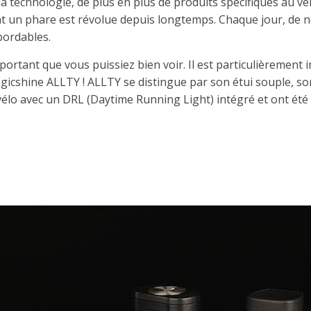
e la technologie, de plus en plus de produits spécifiques au 
ent un phare est révolue depuis longtemps. Chaque jour, de 
bordables.
mportant que vous puissiez bien voir. Il est particulièrement
agicshine ALLTY ! ALLTY se distingue par son étui souple, son
 vélo avec un DRL (Daytime Running Light) intégré et ont été 