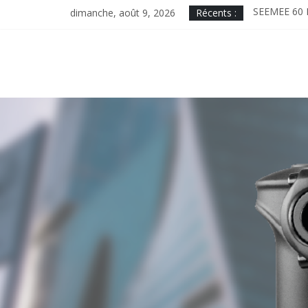
Skip
dimanche, août 9, 2026
Récents :
SEEMEE 60 
to
MAGICSHIN
content
ME2000, des
MINICOMBO.
MONTEER 800