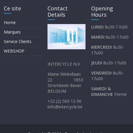
Ce site
Contact
Opening
Details
Hours
Home
LUNDI
8u30-17u00
Marques
MARDI
8u30-17u00
Service Clients
MERCREDI
8u30-
WEBSHOP
17u00
JEUDI
8u30-17u00
INTERCYCLE N.V.
VENDREDI
8u30-
Kleine Winkellaan
17u00
22 1853
Strombeek-Bever
SAMEDI &
BELGIUM
DIMANCHE
Fermé
+32 (2) 569 13 96
info@intercycle.be