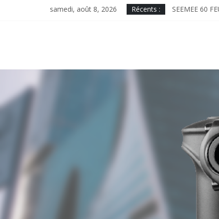
Skip
samedi, août 8, 2026
Récents :
SEEMEE 60 FE
to
MAGICSHINE 
content
ME2000, design
MINICOMBO. T
MONTEER 8000S