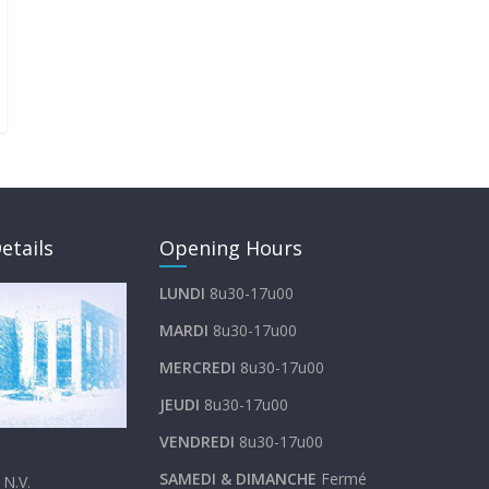
etails
Opening Hours
LUNDI
8u30-17u00
MARDI
8u30-17u00
MERCREDI
8u30-17u00
JEUDI
8u30-17u00
VENDREDI
8u30-17u00
SAMEDI &
DIMANCHE
Fermé
N.V.