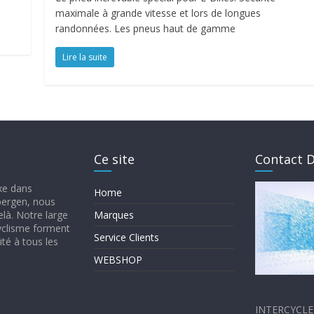
maximale à grande vitesse et lors de longues
randonnées. Les pneus haut de gamme
Lire la suite
Ce site
Contact D
ixe dans
Home
mbergen, nous
elà. Notre large
Marques
yclisme forment
Service Clients
té à tous les
WEBSHOP
INTERCYCLE 