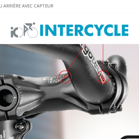
U ARRIÈRE AVEC CAPTEUR
EN VUE
ed for E-bikes
O SEE AND BE SEEN!
. Dream big. Shine bright!