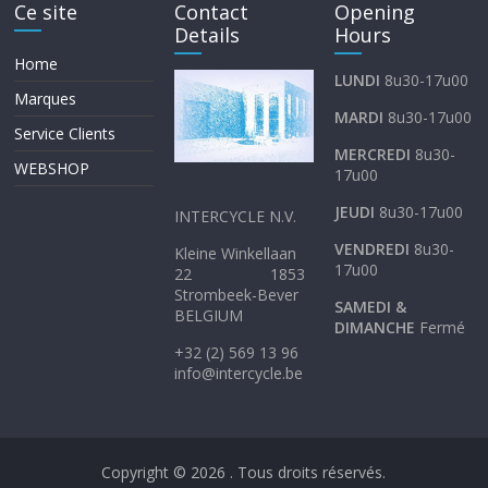
Ce site
Contact
Opening
Details
Hours
Home
LUNDI
8u30-17u00
Marques
MARDI
8u30-17u00
Service Clients
MERCREDI
8u30-
WEBSHOP
17u00
JEUDI
8u30-17u00
INTERCYCLE N.V.
VENDREDI
8u30-
Kleine Winkellaan
17u00
22 1853
Strombeek-Bever
SAMEDI &
BELGIUM
DIMANCHE
Fermé
+32 (2) 569 13 96
info@intercycle.be
Copyright © 2026
. Tous droits réservés.