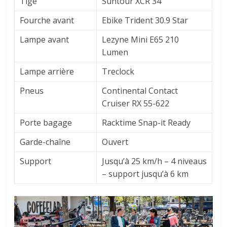
Tige
Suntour XCR 34
Fourche avant
Ebike Trident 30.9 Star
Lampe avant
Lezyne Mini E65 210
Lumen
Lampe arrière
Treclock
Pneus
Continental Contact
Cruiser RX 55-622
Porte bagage
Racktime Snap-it Ready
Garde-chaîne
Ouvert
Support
Jusqu’à 25 km/h – 4 niveaus
– support jusqu’à 6 km