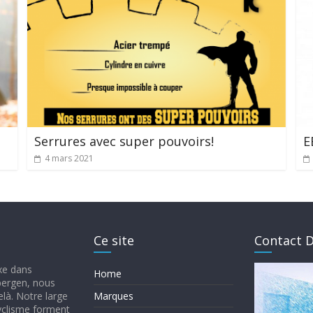
Serrures avec super pouvoirs!
E
4 mars 2021
Ce site
Contact D
ixe dans
Home
mbergen, nous
elà. Notre large
Marques
yclisme forment