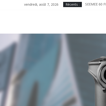
Skip
vendredi, août 7, 2026
Récents :
SEEMEE 60 F
to
MAGICSHINE
content
ME2000, desi
MINICOMBO. 
MONTEER 8000