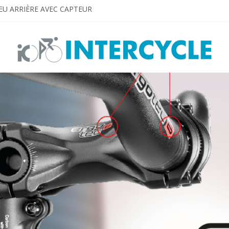
EU ARRIÈRE AVEC CAPTEUR
 EN VUE
gned for E-bikes
TO SEE AND BE SEEN!
S. Dream big. Shine bright!