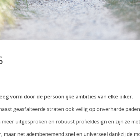
S
reeg vorm door de persoonlijke ambities van elke biker.
naast geasfalteerde straten ook veilig op onverharde paden 
meer uitgesproken en robuust profieldesign en zijn ze me
r, maar net adembenemend snel en universeel dankzij de m