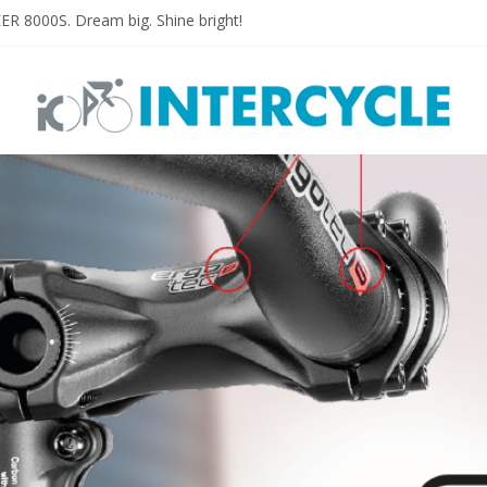
 8000S. Dream big. Shine bright!
N PLUS
HON PLUS MTB
HON E-PLUS
 designed for E-bikes