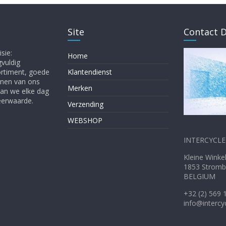
Site
Contact D
sie:
Home
gvuldig
ortiment, goede
Klantendienst
enen van ons
Merken
gaan we elke dag
Meerwaarde.
Verzending
WEBSHOP
INTERCYCLE 
Kleine W
1853 Stromb
BELGIUM
+32 (2) 569 
info@intercy