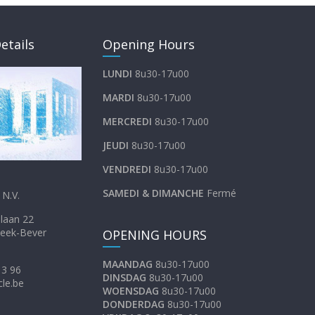
etails
Opening Hours
LUNDI
8u30-17u00
MARDI
8u30-17u00
MERCREDI
8u30-17u00
JEUDI
8u30-17u00
VENDREDI
8u30-17u00
SAMEDI &
DIMANCHE
Fermé
N.V.
inkellaan 22
eek-Bever
OPENING HOURS
MAANDAG
8u30-17u00
13 96
DINSDAG
8u30-17u00
cle.be
WOENSDAG
8u30-17u00
DONDERDAG
8u30-17u00