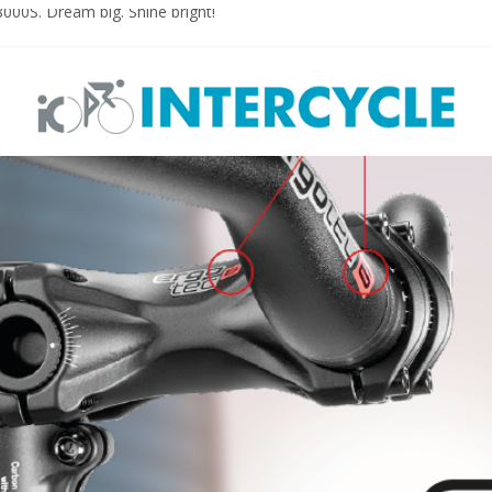
0S. Dream big. Shine bright!
LUS
 PLUS MTB
 E-PLUS
igned for E-bikes