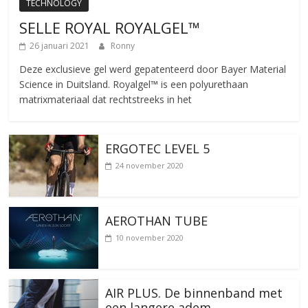
TECHNOLOGY
SELLE ROYAL ROYALGEL™
26 januari 2021
Ronny
Deze exclusieve gel werd gepatenteerd door Bayer Material
Science in Duitsland. Royalgel™ is een polyurethaan
matrixmateriaal dat rechtstreeks in het
ERGOTEC LEVEL 5
24 november 2020
AEROTHAN TUBE
10 november 2020
AIR PLUS. De binnenband met
een langere adem.