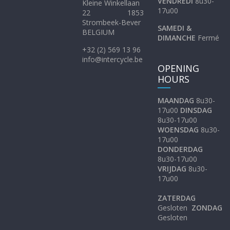
VENDREDI
8u30-
Kleine Winkellaan
17u00
22 1853
Strombeek-Bever
SAMEDI &
BELGIUM
DIMANCHE
Fermé
+32 (2) 569 13 96
info@intercycle.be
OPENING
HOURS
MAANDAG
8u30-
17u00
DINSDAG
8u30-17u00
WOENSDAG
8u30-
17u00
DONDERDAG
8u30-17u00
VRIJDAG
8u30-
17u00
ZATERDAG
Gesloten
ZONDAG
Gesloten