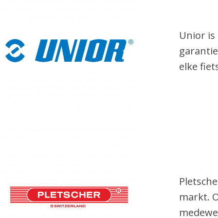
Unior is
garantie
elke fie
Pletsche
markt. O
medewerk