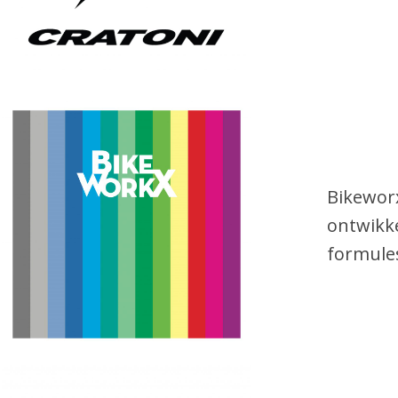
Bikeworx
ontwikk
formules