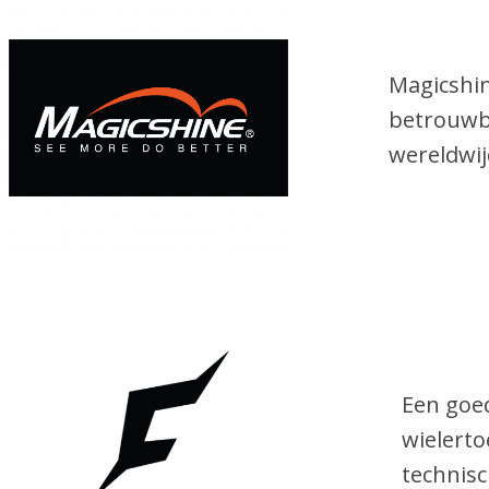
Magicshine
betrouwba
wereldwij
Een goe
wielerto
technisc