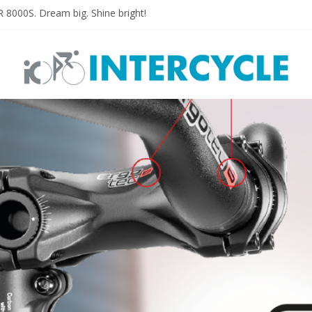
000S. Dream big. Shine bright!
PLUS
ON PLUS MTB
N E-PLUS
esigned for E-bikes