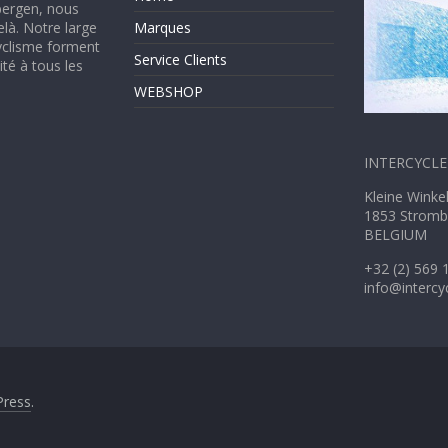
mbergen, nous
elà. Notre large
Marques
yclisme forment
Service Clients
té à tous les
WEBSHOP
INTERCYCLE 
Kleine W
1853 Stromb
BELGIUM
+32 (2) 569 
info@intercy
ress
.