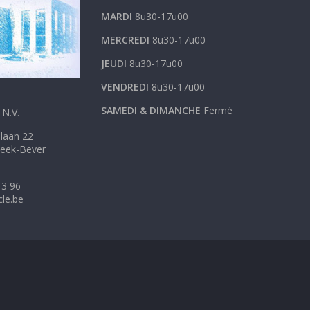
MARDI
8u30-17u00
MERCREDI
8u30-17u00
JEUDI
8u30-17u00
VENDREDI
8u30-17u00
SAMEDI &
DIMANCHE
Fermé
N.V.
inkellaan 22
eek-Bever
13 96
cle.be