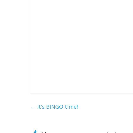
←
It’s BINGO time!