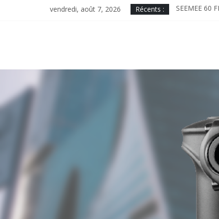
Skip
vendredi, août 7, 2026
Récents :
SEEMEE 60 F
to
MAGICSHINE
content
ME2000, desi
MINICOMBO. 
MONTEER 8000