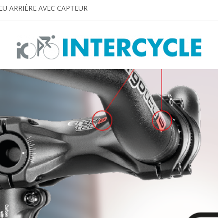
EU ARRIÈRE AVEC CAPTEUR
 EN VUE
gned for E-bikes
TO SEE AND BE SEEN!
S. Dream big. Shine bright!