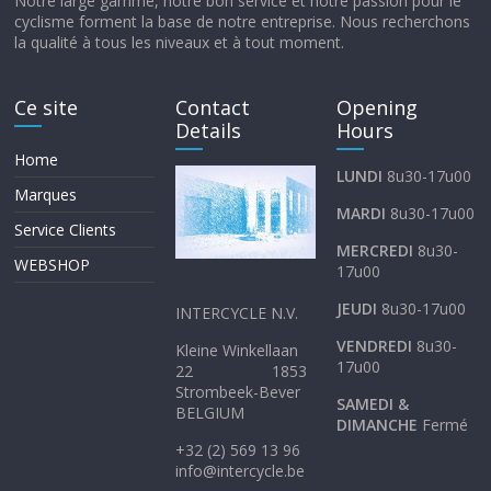
Notre large gamme, notre bon service et notre passion pour le
cyclisme forment la base de notre entreprise. Nous recherchons
la qualité à tous les niveaux et à tout moment.
Ce site
Contact
Opening
Details
Hours
Home
LUNDI
8u30-17u00
Marques
MARDI
8u30-17u00
Service Clients
MERCREDI
8u30-
WEBSHOP
17u00
JEUDI
8u30-17u00
INTERCYCLE N.V.
VENDREDI
8u30-
Kleine Winkellaan
17u00
22 1853
Strombeek-Bever
SAMEDI &
BELGIUM
DIMANCHE
Fermé
+32 (2) 569 13 96
info@intercycle.be