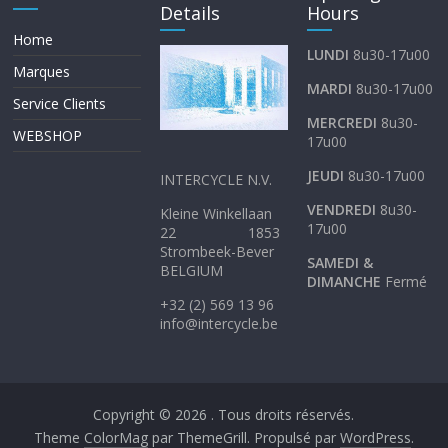
Details
Hours
Home
LUNDI
8u30-17u00
Marques
MARDI
8u30-17u00
Service Clients
MERCREDI
8u30-
WEBSHOP
17u00
JEUDI
8u30-17u00
INTERCYCLE N.V.
VENDREDI
8u30-
Kleine Winkellaan
17u00
22 1853
Strombeek-Bever
SAMEDI &
BELGIUM
DIMANCHE
Fermé
+32 (2) 569 13 96
info@intercycle.be
Copyright © 2026
. Tous droits réservés.
Theme
ColorMag
par ThemeGrill. Propulsé par
WordPress
.