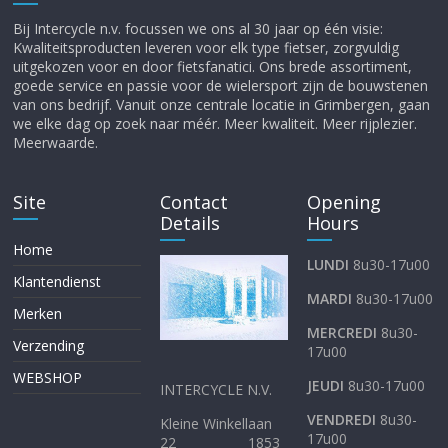
Bij Intercycle n.v. focussen we ons al 30 jaar op één visie:
Kwaliteitsproducten leveren voor elk type fietser, zorgvuldig
uitgekozen voor en door fietsfanatici. Ons brede assortiment,
goede service en passie voor de wielersport zijn de bouwstenen
van ons bedrijf. Vanuit onze centrale locatie in Grimbergen, gaan
we elke dag op zoek naar méér. Meer kwaliteit. Meer rijplezier.
Meerwaarde.
Site
Contact
Opening
Details
Hours
Home
LUNDI
8u30-17u00
Klantendienst
MARDI
8u30-17u00
Merken
MERCREDI
8u30-
Verzending
17u00
WEBSHOP
JEUDI
8u30-17u00
INTERCYCLE N.V.
VENDREDI
8u30-
Kleine Winkellaan
17u00
22 1853