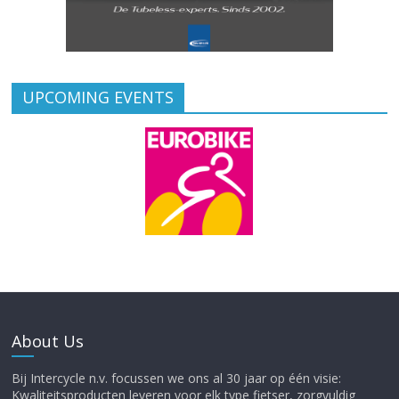
UPCOMING EVENTS
About Us
Bij Intercycle n.v. focussen we ons al 30 jaar op één visie:
Kwaliteitsproducten leveren voor elk type fietser, zorgvuldig