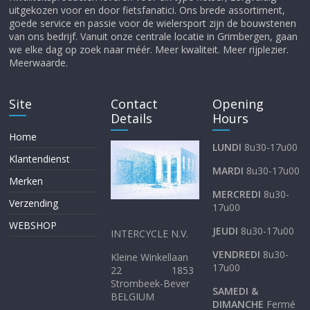
uitgekozen voor en door fietsfanatici. Ons brede assortiment,
goede service en passie voor de wielersport zijn de bouwstenen
van ons bedrijf. Vanuit onze centrale locatie in Grimbergen, gaan
we elke dag op zoek naar méér. Meer kwaliteit. Meer rijplezier.
Meerwaarde.
Site
Contact
Opening
Details
Hours
Home
LUNDI
8u30-17u00
Klantendienst
MARDI
8u30-17u00
Merken
MERCREDI
8u30-
Verzending
17u00
WEBSHOP
JEUDI
8u30-17u00
INTERCYCLE N.V.
VENDREDI
8u30-
Kleine Winkellaan
17u00
22 1853
Strombeek-Bever
SAMEDI &
BELGIUM
DIMANCHE
Fermé