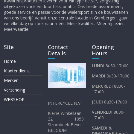
Kwaliteitsproducten leveren voor elk type fietser, zorgvuldig
uitgekozen voor en door fietsfanatici. Ons brede assortiment,
goede service en passie voor de wielersport zijn de bouwstenen
van ons bedrijf. Vanuit onze centrale locatie in Grimbergen, gaan
we elke dag op zoek naar méér. Meer kwaliteit. Meer rijplezier.
Meerwaarde.
Site
Contact
Opening
Details
Hours
Home
LUNDI
8u30-17u00
Klantendienst
MARDI
8u30-17u00
Merken
MERCREDI
8u30-
Verzending
17u00
WEBSHOP
JEUDI
8u30-17u00
INTERCYCLE N.V.
VENDREDI
8u30-
Kleine Winkellaan
17u00
22 1853
Strombeek-Bever
SAMEDI &
BELGIUM
DIMANCHE
Fermé