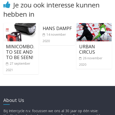
Je zou ook interesse kunnen
hebben in
HANS DAMPF
14 november
2020
MINICOMBO.
URBAN
TO SEE AND
CIRCUS
TO BE SEEN!
26 november
27 september
2020
2021
About Us
Bij Intercycle n.v. focussen we ons al 30 jaar op één visie: