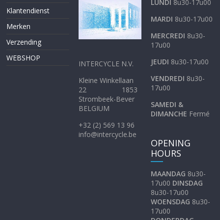
LUNDI
8u30-17u00
Klantendienst
MARDI
8u30-17u00
Merken
MERCREDI
8u30-
Verzending
17u00
WEBSHOP
JEUDI
8u30-17u00
INTERCYCLE N.V.
VENDREDI
8u30-
Kleine Winkellaan
17u00
22 1853
Strombeek-Bever
SAMEDI &
BELGIUM
DIMANCHE
Fermé
+32 (2) 569 13 96
info@intercycle.be
OPENING
HOURS
MAANDAG
8u30-
17u00
DINSDAG
8u30-17u00
WOENSDAG
8u30-
17u00