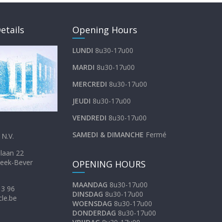
etails
Opening Hours
LUNDI
8u30-17u00
MARDI
8u30-17u00
MERCREDI
8u30-17u00
JEUDI
8u30-17u00
VENDREDI
8u30-17u00
SAMEDI &
DIMANCHE
Fermé
N.V.
inkellaan 22
eek-Bever
OPENING HOURS
MAANDAG
8u30-17u00
13 96
DINSDAG
8u30-17u00
cle.be
WOENSDAG
8u30-17u00
DONDERDAG
8u30-17u00