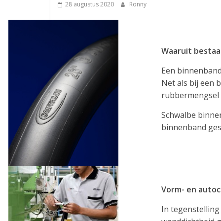
28 augustus 2020
Ronny
Waaruit bestaa
Een binnenband b
Net als bij een 
rubbermengsel e
Schwalbe binnenb
binnenband gesc
Vorm- en autoc
In tegenstellin