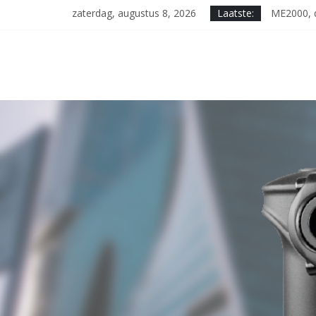
Skip
zaterdag, augustus 8, 2026
Laatste:
ME2000, d
to
MONTEER 8
content
BIG BEN 
MARATH
MARATHO