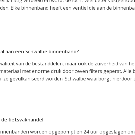
elijkmatig verdeeld en wordt de lucht veel beter vastgeho
n. Elke binnenband heeft een ventiel die aan de binnenban
iaal aan een Schwalbe binnenband?
waliteit van de bestanddelen, maar ook de zuiverheid van he
materiaal met enorme druk door zeven filters geperst. All
ze gevulkaniseerd worden. Schwalbe waarborgt hierdoor e
 de fietsvakhandel.
binnenbanden worden opgepompt en 24 uur opgeslagen om hu