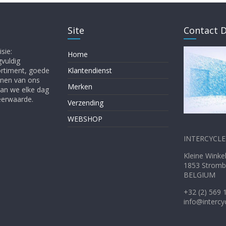
Site
Contact D
sie:
Home
gvuldig
ortiment, goede
Klantendienst
enen van ons
Merken
gaan we elke dag
Meerwaarde.
Verzending
WEBSHOP
INTERCYCLE 
Kleine W
1853 Stromb
BELGIUM
+32 (2) 569 
info@intercy