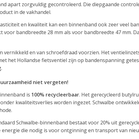
nd apart zorgvuldig gecontroleerd. Die diepgaande control
duct in de vakhandel.
asticiteit en kwaliteit kan een binnenband ook zeer veel 
ikt voor bandbreedte 28 mm als voor bandbreedte 47 mm. Da
ijn vernikkeld en van schroefdraad voorzien. Het ventielinzet
t het Hollandse fietsventiel zijn op bandenspanning gete
.
 duurzaamheid niet vergeten!
binnenband is
100% recycleerbaar
. Het gerecycleerd butylr
nder kwaliteitsverlies worden ingezet. Schwalbe ontwikkeld
hode.
ndaard Schwalbe-binnenband bestaat voor 20% uit gerecycle
 energie die nodig is voor ontginning en transport van nieu