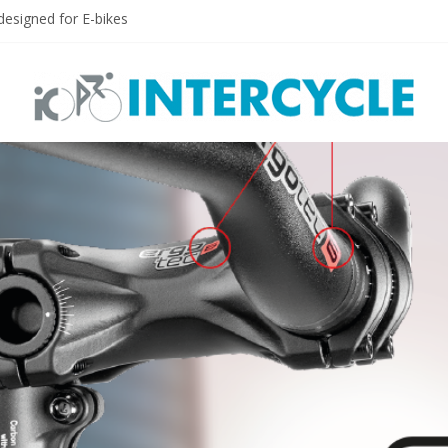
esigned for E-bikes
000S. Dream big. Shine bright!
PLUS
ON PLUS MTB
N E-PLUS