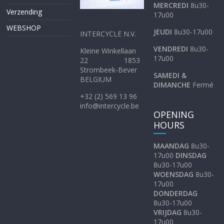
MERCREDI
8u30-
Verzending
17u00
WEBSHOP
JEUDI
8u30-17u00
INTERCYCLE N.V.
VENDREDI
8u30-
Kleine Winkellaan
17u00
22 1853
Strombeek-Bever
SAMEDI &
BELGIUM
DIMANCHE
Fermé
+32 (2) 569 13 96
info@intercycle.be
OPENING
HOURS
MAANDAG
8u30-
17u00
DINSDAG
8u30-17u00
WOENSDAG
8u30-
17u00
DONDERDAG
8u30-17u00
VRIJDAG
8u30-
17u00