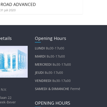
-ROAD ADVANCED
31 juli 2020
etails
Opening Hours
LUNDI
8u30-17u00
MARDI
8u30-17u00
MERCREDI
8u30-17u00
JEUDI
8u30-17u00
VENDREDI
8u30-17u00
SAMEDI &
DIMANCHE
Fermé
N.V.
inkellaan 22
eek-Bever
OPENING HOURS