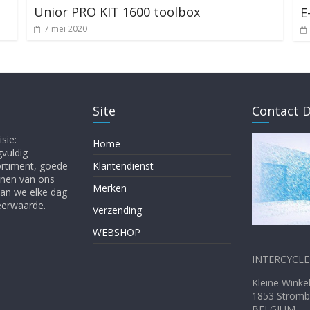
Unior PRO KIT 1600 toolbox
E
7 mei 2020
Site
Contact D
sie:
Home
gvuldig
ortiment, goede
Klantendienst
enen van ons
Merken
gaan we elke dag
Meerwaarde.
Verzending
WEBSHOP
INTERCYCLE 
Kleine W
1853 Stromb
BELGIUM