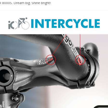
000S. Dream big. Shine bright!
PLUS
ON PLUS MTB
N E-PLUS
esigned for E-bikes