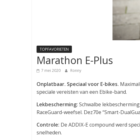
TOPFAVORIETEN
Marathon E-Plus
7 mei 2020
Ronny
Onplatbaar. Speciaal voor E-bikes.
Maximale
speciale vereisten van een Ebike-band.
Lekbescherming:
Schwalbe lekbescherming 
RaceGuard-weefsel. Dez70e “Smart-DualGua
Controle:
De ADDIX-E compound werd speciaa
snelheden.