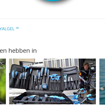
YALGEL ™
nen hebben in