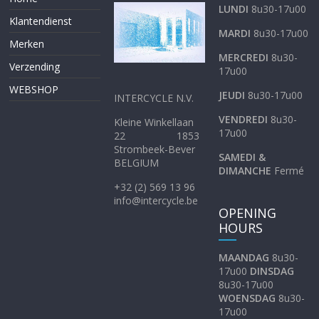
LUNDI
8u30-17u00
Klantendienst
MARDI
8u30-17u00
Merken
MERCREDI
8u30-
Verzending
17u00
WEBSHOP
JEUDI
8u30-17u00
INTERCYCLE N.V.
VENDREDI
8u30-
Kleine Winkellaan
17u00
22 1853
Strombeek-Bever
SAMEDI &
BELGIUM
DIMANCHE
Fermé
+32 (2) 569 13 96
info@intercycle.be
OPENING
HOURS
MAANDAG
8u30-
17u00
DINSDAG
8u30-17u00
WOENSDAG
8u30-
17u00