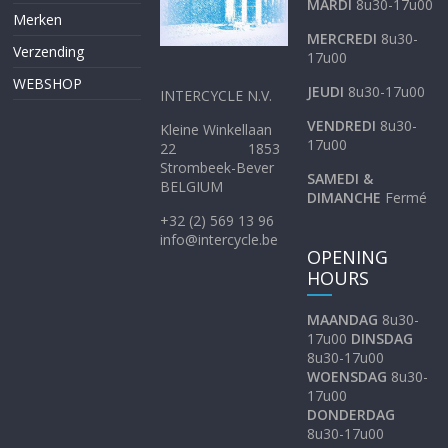
MARDI
8u30-17u00
Merken
MERCREDI
8u30-
Verzending
17u00
WEBSHOP
JEUDI
8u30-17u00
INTERCYCLE N.V.
VENDREDI
8u30-
Kleine Winkellaan
17u00
22 1853
Strombeek-Bever
SAMEDI &
BELGIUM
DIMANCHE
Fermé
+32 (2) 569 13 96
info@intercycle.be
OPENING
HOURS
MAANDAG
8u30-
17u00
DINSDAG
8u30-17u00
WOENSDAG
8u30-
17u00
DONDERDAG
8u30-17u00