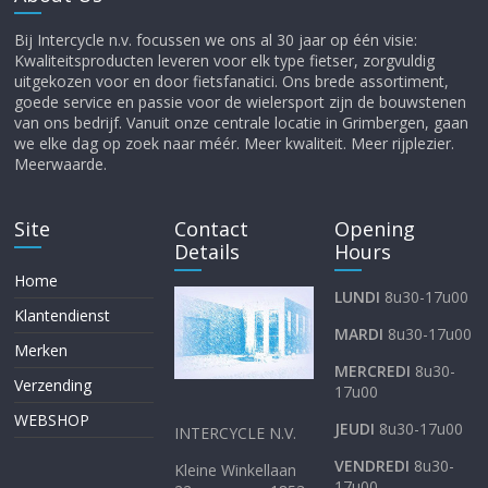
Bij Intercycle n.v. focussen we ons al 30 jaar op één visie:
Kwaliteitsproducten leveren voor elk type fietser, zorgvuldig
uitgekozen voor en door fietsfanatici. Ons brede assortiment,
goede service en passie voor de wielersport zijn de bouwstenen
van ons bedrijf. Vanuit onze centrale locatie in Grimbergen, gaan
we elke dag op zoek naar méér. Meer kwaliteit. Meer rijplezier.
Meerwaarde.
Site
Contact
Opening
Details
Hours
Home
LUNDI
8u30-17u00
Klantendienst
MARDI
8u30-17u00
Merken
MERCREDI
8u30-
Verzending
17u00
WEBSHOP
JEUDI
8u30-17u00
INTERCYCLE N.V.
VENDREDI
8u30-
Kleine Winkellaan
17u00