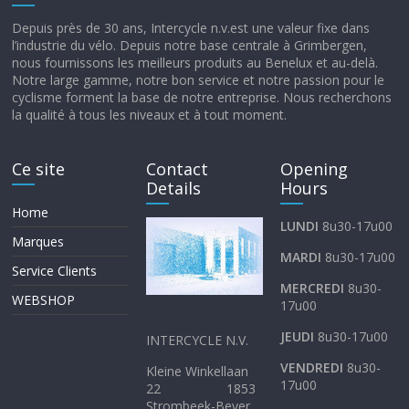
Depuis près de 30 ans, Intercycle n.v.est une valeur fixe dans
l’industrie du vélo. Depuis notre base centrale à Grimbergen,
nous fournissons les meilleurs produits au Benelux et au-delà.
Notre large gamme, notre bon service et notre passion pour le
cyclisme forment la base de notre entreprise. Nous recherchons
la qualité à tous les niveaux et à tout moment.
Ce site
Contact
Opening
Details
Hours
Home
LUNDI
8u30-17u00
Marques
MARDI
8u30-17u00
Service Clients
MERCREDI
8u30-
WEBSHOP
17u00
JEUDI
8u30-17u00
INTERCYCLE N.V.
VENDREDI
8u30-
Kleine Winkellaan
17u00
22 1853
Strombeek-Bever