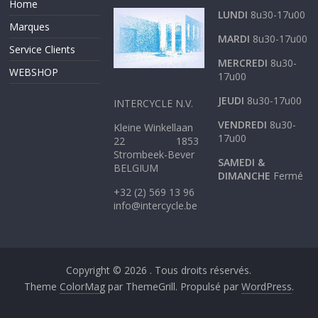
Home
LUNDI
8u30-17u00
Marques
MARDI
8u30-17u00
Service Clients
MERCREDI
8u30-
WEBSHOP
17u00
JEUDI
8u30-17u00
INTERCYCLE N.V.
VENDREDI
8u30-
Kleine Winkellaan
17u00
22 1853
Strombeek-Bever
SAMEDI &
BELGIUM
DIMANCHE
Fermé
+32 (2) 569 13 96
info@intercycle.be
Copyright © 2026
. Tous droits réservés.
Theme
ColorMag
par ThemeGrill. Propulsé par
WordPress
.