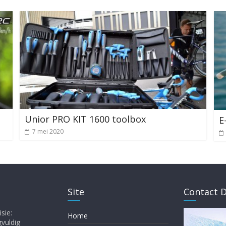
Unior PRO KIT 1600 toolbox
E
7 mei 2020
Site
Contact D
sie:
Home
gvuldig