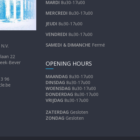
MARDI
8u30-17u00
MERCREDI
8u30-17u00
JEUDI
8u30-17u00
VENDREDI
8u30-17u00
SAMEDI &
DIMANCHE
Fermé
N.V.
inkellaan 22
eek-Bever
OPENING HOURS
MAANDAG
8u30-17u00
13 96
DINSDAG
8u30-17u00
cle.be
WOENSDAG
8u30-17u00
DONDERDAG
8u30-17u00
VRIJDAG
8u30-17u00
ZATERDAG
Gesloten
ZONDAG
Gesloten