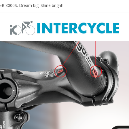
 8000S. Dream big. Shine bright!
N PLUS
HON PLUS MTB
ON E-PLUS
 designed for E-bikes