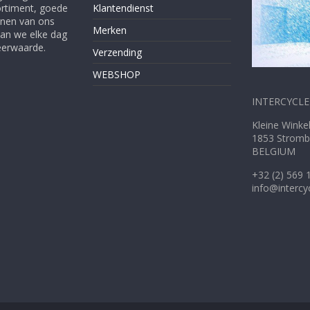
ortiment, goede
Klantendienst
enen van ons
Merken
gaan we elke dag
Meerwaarde.
Verzending
WEBSHOP
INTERCYCLE 
Kleine W
1853 Stromb
BELGIUM
+32 (2) 569 
info@intercy