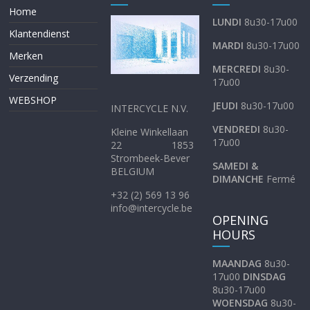
Home
LUNDI
8u30-17u00
Klantendienst
MARDI
8u30-17u00
Merken
MERCREDI
8u30-
Verzending
17u00
WEBSHOP
JEUDI
8u30-17u00
INTERCYCLE N.V.
VENDREDI
8u30-
Kleine Winkellaan
17u00
22 1853
Strombeek-Bever
SAMEDI &
BELGIUM
DIMANCHE
Fermé
+32 (2) 569 13 96
info@intercycle.be
OPENING
HOURS
MAANDAG
8u30-
17u00
DINSDAG
8u30-17u00
WOENSDAG
8u30-