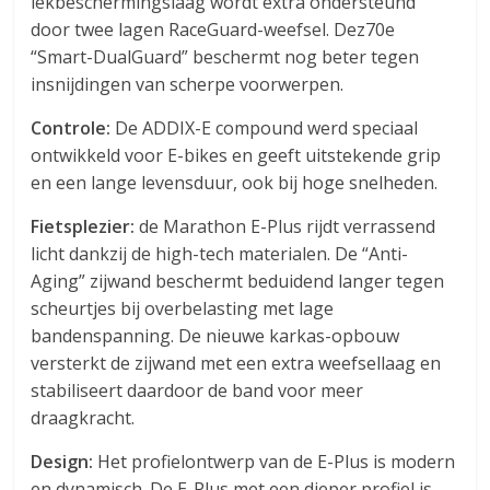
lekbeschermingslaag wordt extra ondersteund
door twee lagen RaceGuard-weefsel. Dez70e
“Smart-DualGuard” beschermt nog beter tegen
insnijdingen van scherpe voorwerpen.
Controle:
De ADDIX-E compound werd speciaal
ontwikkeld voor E-bikes en geeft uitstekende grip
en een lange levensduur, ook bij hoge snelheden.
Fietsplezier:
de Marathon E-Plus rijdt verrassend
licht dankzij de high-tech materialen. De “Anti-
Aging” zijwand beschermt beduidend langer tegen
scheurtjes bij overbelasting met lage
bandenspanning. De nieuwe karkas-opbouw
versterkt de zijwand met een extra weefsellaag en
stabiliseert daardoor de band voor meer
draagkracht.
Design:
Het profielontwerp van de E-Plus is modern
en dynamisch. De E-Plus met een dieper profiel is