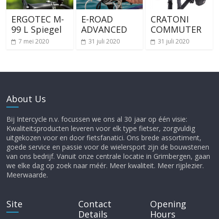
ERGOTEC M-
E-ROAD
CRATONI
99 L Spiegel
ADVANCED
COMMUTER
7 mei 2020
31 juli 2020
31 juli 2020
About Us
Bij Intercycle n.v. focussen we ons al 30 jaar op één visie:
Kwaliteitsproducten leveren voor elk type fietser, zorgvuldig
uitgekozen voor en door fietsfanatici. Ons brede assortiment,
goede service en passie voor de wielersport zijn de bouwstenen
van ons bedrijf. Vanuit onze centrale locatie in Grimbergen, gaan
we elke dag op zoek naar méér. Meer kwaliteit. Meer rijplezier.
Meerwaarde.
Site
Contact
Opening
Details
Hours